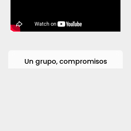
Un grupo, compromisos
Robotics Place se creó por iniciativa de
empresas regionales de robótica para que
pudieran mejorar su rendimiento uniendo
recursos y combinando su experiencia. En
constante crecimiento, el clúster impulsa
proyectos colaborativos de I+D, coordina
las respuestas a licitaciones y fomenta la
sinergia entre empresas potencialmente
competidoras del mismo sector: esto es